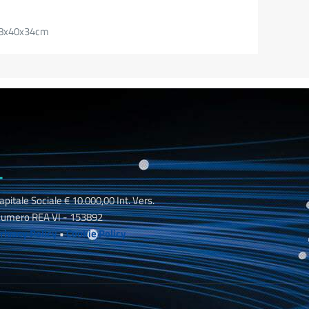
38x40x34cm
_
apitale Sociale € 10.000,00 Int. Vers.
umero REA VI - 153892
rivacy Policy
•
Cookie Policy