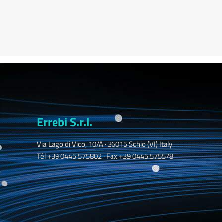
Errebi S.r.l.
Via Lago di Vico, 10/A · 36015 Schio (VI) Italy
Tél +39 0445 575802 · Fax +39 0445 575578