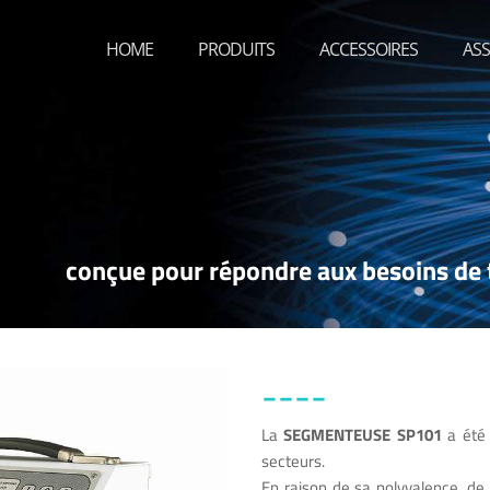
HOME
PRODUITS
ACCESSOIRES
ASS
conçue pour répondre aux besoins de t
____
La
SEGMENTEUSE SP101
a été 
secteurs.
En raison de sa polyvalence, de 