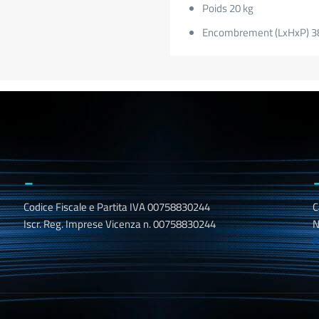
Poids 20 kg
Encombrement (LxHxP) 
_
Codice Fiscale e Partita IVA 00758830244
C
Iscr. Reg. Imprese Vicenza n. 00758830244
N
P