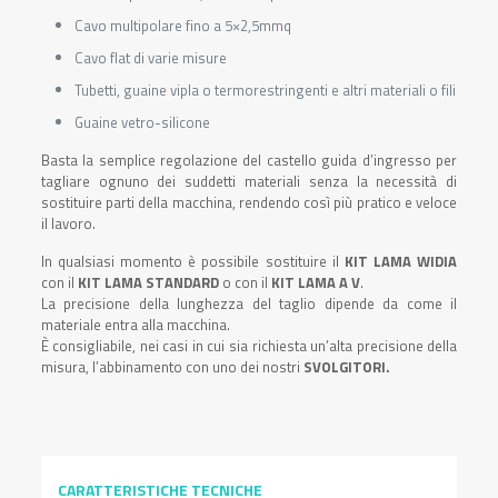
Cavo multipolare fino a 5×2,5mmq
Cavo flat di varie misure
Tubetti, guaine vipla o termorestringenti e altri materiali o fili
Guaine vetro-silicone
Basta la semplice regolazione del castello guida d’ingresso per
tagliare ognuno dei suddetti materiali senza la necessità di
sostituire parti della macchina, rendendo così più pratico e veloce
il lavoro.
In qualsiasi momento è possibile sostituire il
KIT LAMA WIDIA
con il
KIT LAMA STANDARD
o con il
KIT LAMA A V
.
La precisione della lunghezza del taglio dipende da come il
materiale entra alla macchina.
È consigliabile, nei casi in cui sia richiesta un’alta precisione della
misura, l’abbinamento con uno dei nostri
SVOLGITORI.
CARATTERISTICHE TECNICHE