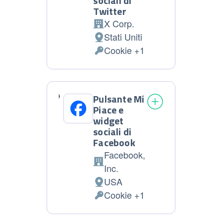
sociali di
Twitter
X Corp.
Azienda:
Stati Uniti
Luogo
Cookie +1
del
Dati
trattamento:
Personali
trattati:
Pulsante Mi
Piace e
widget
sociali di
Facebook
Facebook,
Azienda:
Inc.
USA
Luogo
Cookie +1
del
Dati
trattamento:
Personali