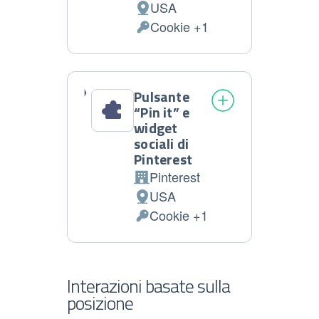
USA
Luogo
Cookie +1
del
Dati
trattamento:
Personali
trattati:
Pulsante
“Pin it” e
widget
sociali di
Pinterest
Pinterest
Azienda:
USA
Luogo
Cookie +1
del
Dati
trattamento:
Personali
trattati:
Interazioni basate sulla
posizione