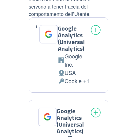
servono a tener traccia del
comportamento dell’Utente.
Google
Analytics
(Universal
Analytics)
Google
Azienda:
Inc.
USA
Luogo
Cookie +1
del
Dati
trattamento:
Personali
trattati:
Google
Analytics
(Universal
Analytics)