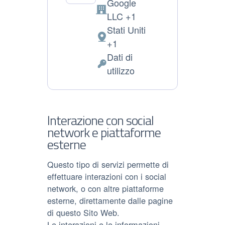
Google
Azienda:
LLC +1
Stati Uniti
Luogo
+1
del
Dati di
trattamento:
Dati
utilizzo
Personali
trattati:
Interazione con social
network e piattaforme
esterne
Questo tipo di servizi permette di
effettuare interazioni con i social
network, o con altre piattaforme
esterne, direttamente dalle pagine
di questo Sito Web.
Le interazioni e le informazioni