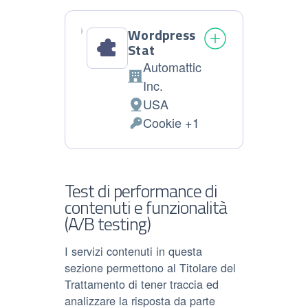
trattati:
Wordpress
Stat
Automattic
Azienda:
Inc.
USA
Luogo
Cookie +1
del
Dati
trattamento:
Personali
trattati:
Test di performance di
contenuti e funzionalità
(A/B testing)
I servizi contenuti in questa
sezione permettono al Titolare del
Trattamento di tener traccia ed
analizzare la risposta da parte