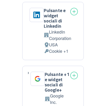
trattati:
Pulsante e
widget
sociali di
Linkedin
LinkedIn
Azienda:
Corporation
USA
Luogo
Cookie +1
del
Dati
trattamento:
Personali
trattati:
Pulsante +1
e widget
sociali di
Google+
Google
Azienda:
Inc.