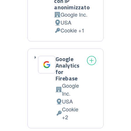
con IP
anonimizzato
Google Inc.
Azienda:
USA
Luogo
Cookie +1
del
Dati
trattamento:
Personali
trattati:
Google
Analytics
for
Firebase
Google
Azienda:
Inc.
USA
Luogo
Cookie
del
Dati
+2
trattamento:
Personali