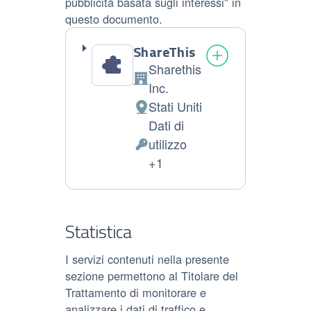
pubblicità basata sugli interessi" in
questo documento.
ShareThis
Sharethis
Azienda:
Inc.
Stati Uniti
Luogo
Dati di
del
utilizzo
trattamento:
Dati
+1
Personali
trattati:
Statistica
I servizi contenuti nella presente
sezione permettono al Titolare del
Trattamento di monitorare e
analizzare i dati di traffico e