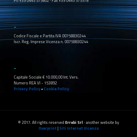
Ph +39 0445 575802 · Fax +39 0445 575578
_
Codice Fiscale e Partita IVA 00758830244
Iscr. Reg. Imprese Vicenza n. 00758830244
_
Capitale Sociale € 10.000,00 Int. Vers.
Numero REA VI - 153892
Privacy Policy
•
Cookie Policy
© 2017. All rights reserved
Errebi Srl
· another website by
Overprint
|
Siti Internet Vicenza