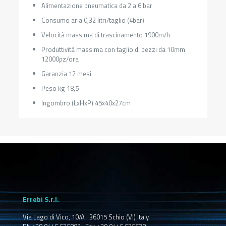
Alimentazione pneumatica da 2 a 6 bar
Consumo aria 0,32 litri/taglio (4bar)
Velocità massima di trascinamento 1900m/h
Produttività massima con taglio di pezzi da 10mm
12000pz/ora
Garanzia 12 mesi
Peso kg 18,5
Ingombro (LxHxP) 45x40x27cm
Errebi S.r.l.
Via Lago di Vico, 10/A · 36015 Schio (VI) Italy