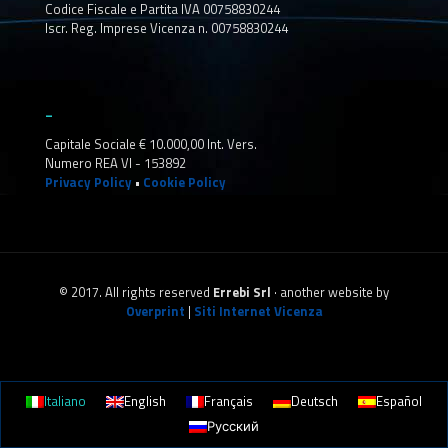
Codice Fiscale e Partita IVA 00758830244
Iscr. Reg. Imprese Vicenza n. 00758830244
_
Capitale Sociale € 10.000,00 Int. Vers.
Numero REA VI - 153892
Privacy Policy
•
Cookie Policy
© 2017. All rights reserved
Errebi Srl
· another website by
Overprint
|
Siti Internet Vicenza
Italiano
English
Français
Deutsch
Español
Русский