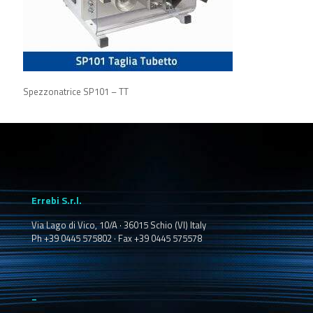
Spezzonatrice SP101 – TT
Errebi S.r.l.
Via Lago di Vico, 10/A · 36015 Schio (VI) Italy
Ph +39 0445 575802 · Fax +39 0445 575578
_