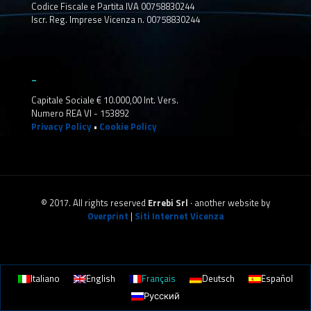
Codice Fiscale e Partita IVA 00758830244
Iscr. Reg. Imprese Vicenza n. 00758830244
_
Capitale Sociale € 10.000,00 Int. Vers.
Numero REA VI - 153892
Privacy Policy
•
Cookie Policy
© 2017. All rights reserved
Errebi Srl
· another website by
Overprint
|
Siti Internet Vicenza
Italiano
English
Français
Deutsch
Español
Русский