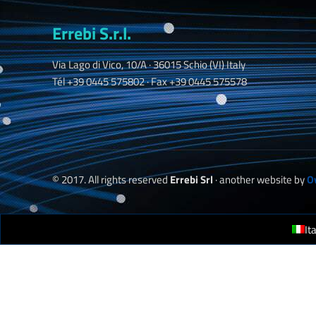
Errebi S.r.l.
Via Lago di Vico, 10/A · 36015 Schio (VI) Italy
Tél +39 0445 575802 · Fax +39 0445 575578
© 2017. All rights reserved
Errebi Srl
· another website by
O
It