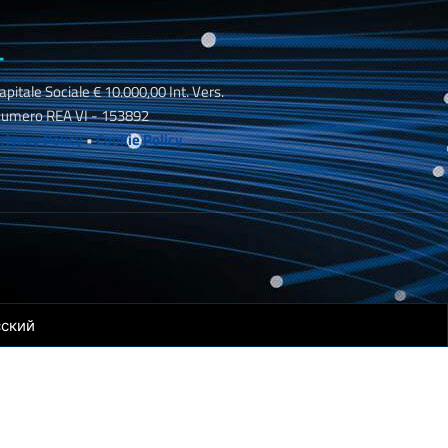
_
apitale Sociale € 10.000,00 Int. Vers.
umero REA VI - 153892
rivacy Policy
•
Cookie Policy
сский