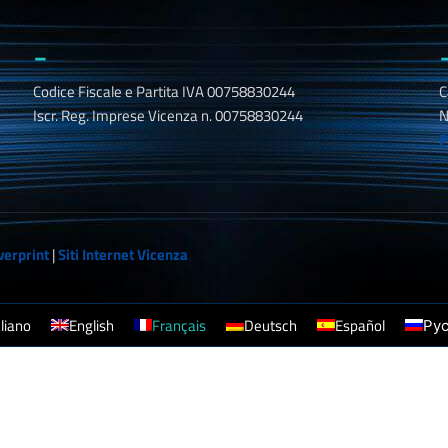
_
Codice Fiscale e Partita IVA 00758830244
C
Iscr. Reg. Imprese Vicenza n. 00758830244
N
P
verprint
|
Siti Internet Vicenza
aliano
English
Français
Deutsch
Español
Ру