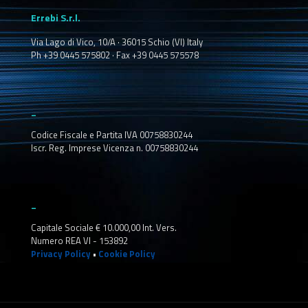
Errebi S.r.l.
Via Lago di Vico, 10/A · 36015 Schio (VI) Italy
Ph +39 0445 575802 · Fax +39 0445 575578
_
Codice Fiscale e Partita IVA 00758830244
Iscr. Reg. Imprese Vicenza n. 00758830244
_
Capitale Sociale € 10.000,00 Int. Vers.
Numero REA VI - 153892
Privacy Policy
•
Cookie Policy