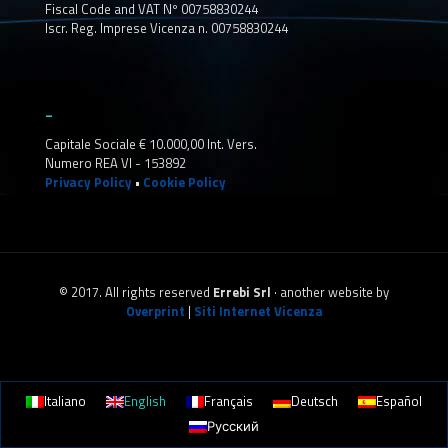
Fiscal Code and VAT Nº 00758830244
Iscr. Reg. Imprese Vicenza n. 00758830244
_
Capitale Sociale € 10.000,00 Int. Vers.
Numero REA VI - 153892
Privacy Policy
•
Cookie Policy
© 2017. All rights reserved
Errebi Srl
· another website by
Overprint
|
Siti Internet Vicenza
Italiano
English
Français
Deutsch
Español
Русский