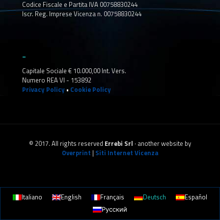
Codice Fiscale e Partita IVA 00758830244
Iscr. Reg. Imprese Vicenza n. 00758830244
_
Capitale Sociale € 10.000,00 Int. Vers.
Numero REA VI - 153892
Privacy Policy
•
Cookie Policy
© 2017. All rights reserved
Errebi Srl
· another website by
Overprint
|
Siti Internet Vicenza
Italiano
English
Français
Deutsch
Español
Русский