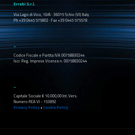
Errebi S.r.l.
Via Lago di Vico, 10/A · 36015 Schio (VI) Italy
Ph +39 0445 575802 · Fax +39 0445 575578
_
Codice Fiscale e Partita IVA 00758830244
Iscr. Reg. Imprese Vicenza n. 00758830244
_
Capitale Sociale € 10.000,00 Int. Vers.
Numero REA VI - 153892
Privacy Policy
•
Cookie Policy