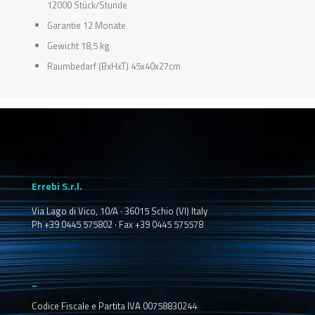
12000 Stück/Stunde
Garantie 12 Monate
Gewicht 18,5 kg
Raumbedarf (BxHxT) 45x40x27cm
Errebi S.r.l.
Via Lago di Vico, 10/A · 36015 Schio (VI) Italy
Ph +39 0445 575802 · Fax +39 0445 575578
_
Codice Fiscale e Partita IVA 00758830244