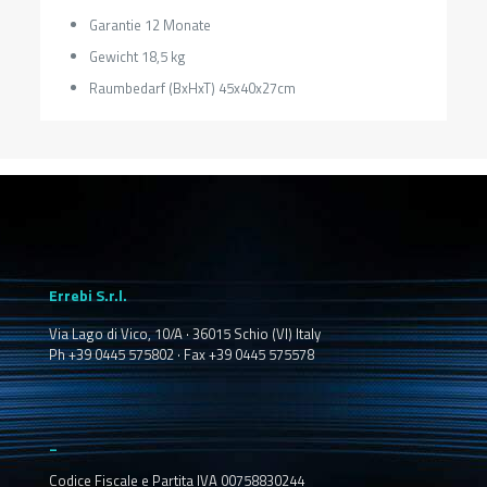
Garantie 12 Monate
Gewicht 18,5 kg
Raumbedarf (BxHxT) 45x40x27cm
Errebi S.r.l.
Via Lago di Vico, 10/A · 36015 Schio (VI) Italy
Ph +39 0445 575802 · Fax +39 0445 575578
_
Codice Fiscale e Partita IVA 00758830244