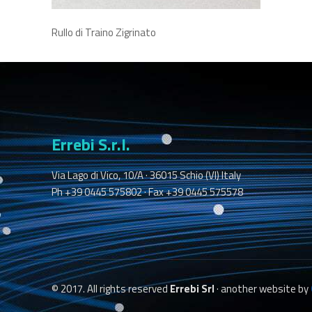
Rullo di Traino Zigrinato
Errebi S.r.l.
Via Lago di Vico, 10/A · 36015 Schio (VI) Italy
Ph +39 0445 575802 · Fax +39 0445 575578
© 2017. All rights reserved
Errebi Srl
· another website by