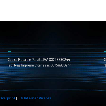
_
Codice Fiscale e Partita IVA 00758830244
C
Iscr. Reg. Imprese Vicenza n. 00758830244
N
P
Overprint
|
Siti Internet Vicenza