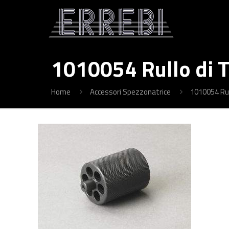
1010054 Rullo di T
Home
Accessori Spezzonatrice
1010054 Rull