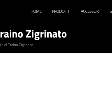
HOME
PRODOTTI
ACCESSORI
S
raino Zigrinato
o di Traino Zigrinato