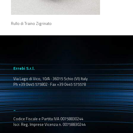
Rullo di Traino Zigrinato
Errebi S.r.l.
Via Lago di Vico, 10/A · 36015 Schio (VI) Italy
Ph +39 0445 575802 · Fax +39 0445 575578
_
Codice Fiscale e Partita IVA 00758830244
Iscr. Reg. Imprese Vicenza n. 00758830244