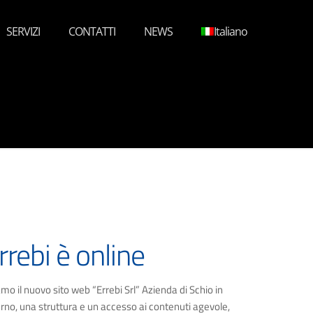
SERVIZI
CONTATTI
NEWS
Italiano
rrebi è online
o il nuovo sito web “Errebi Srl” Azienda di Schio in
rno, una struttura e un accesso ai contenuti agevole,