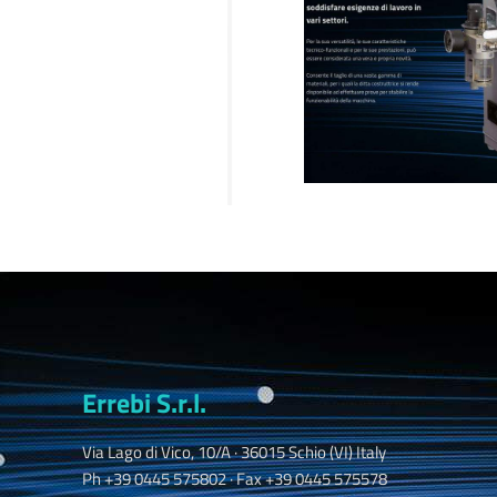
Errebi S.r.l.
Via Lago di Vico, 10/A · 36015 Schio (VI) Italy
Ph +39 0445 575802 · Fax +39 0445 575578