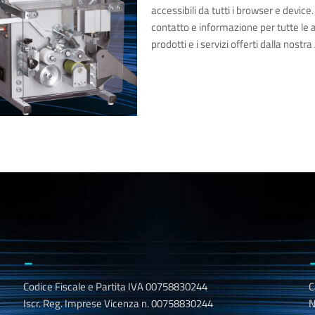
accessibili da tutti i browser e devic
contatto e informazione per tutte le
prodotti e i servizi offerti dalla nostr
_
Codice Fiscale e Partita IVA 00758830244
C
Iscr. Reg. Imprese Vicenza n. 00758830244
N