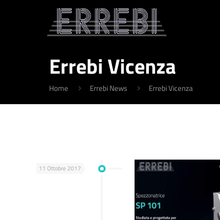
Errebi Vicenza
Home
Errebi News
Errebi Vicenza
11 Ottobre 2017