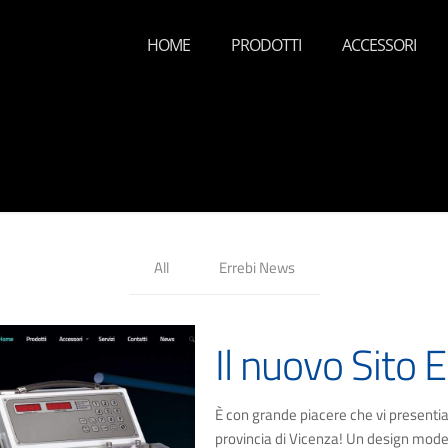
HOME
PRODOTTI
ACCESSORI
All
Errebi News
Il nuovo Sito E
È con grande piacere che vi presentiam
provincia di Vicenza! Un design mode