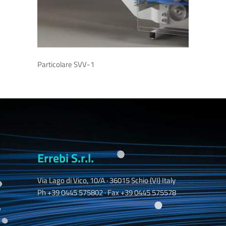
Particolare SVV-1
Errebi S.r.l.
Via Lago di Vico, 10/A · 36015 Schio (VI) Italy
Ph +39 0445 575802 · Fax +39 0445 575578