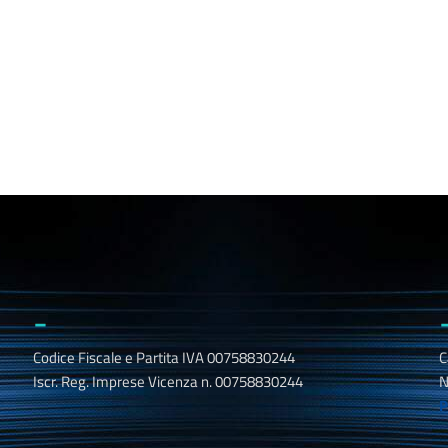
_
Codice Fiscale e Partita IVA 00758830244
C
Iscr. Reg. Imprese Vicenza n. 00758830244
N
P