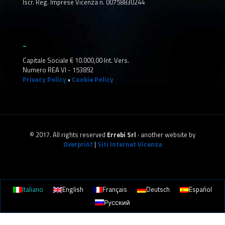
Iscr. Reg. Imprese Vicenza n. 00758830244
_
Capitale Sociale € 10.000,00 Int. Vers.
Numero REA VI - 153892
Privacy Policy
•
Cookie Policy
© 2017. All rights reserved
Errebi Srl
· another website by
Overprint
|
Siti Internet Vicenza
Italiano
English
Français
Deutsch
Español
Русский