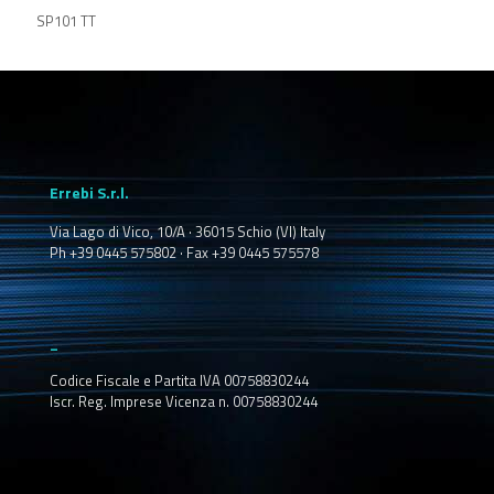
SP101 TT
Errebi S.r.l.
Via Lago di Vico, 10/A · 36015 Schio (VI) Italy
Ph +39 0445 575802 · Fax +39 0445 575578
_
Codice Fiscale e Partita IVA 00758830244
Iscr. Reg. Imprese Vicenza n. 00758830244
_