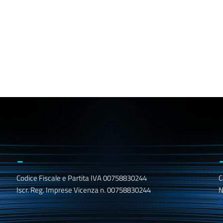
_
Codice Fiscale e Partita IVA 00758830244
C
Iscr. Reg. Imprese Vicenza n. 00758830244
N
P