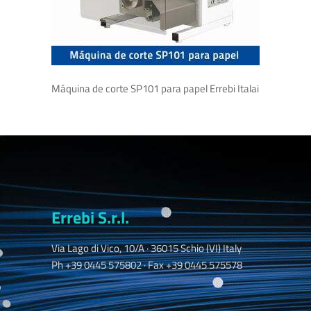
Máquina de corte SP101 para papel Errebi Italai
Errebi S.r.l.
Via Lago di Vico, 10/A · 36015 Schio (VI) Italy
Ph +39 0445 575802 · Fax +39 0445 575578