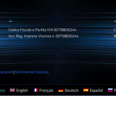
_
Codice Fiscale e Partita IVA 00758830244
C
Iscr. Reg. Imprese Vicenza n. 00758830244
N
P
verprint
|
Siti Internet Vicenza
iano
English
Français
Deutsch
Español