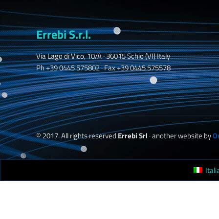
Errebi S.r.l.
Via Lago di Vico, 10/A · 36015 Schio (VI) Italy
Ph +39 0445 575802 · Fax +39 0445 575578
© 2017. All rights reserved
Errebi Srl
· another website by
O
Ital