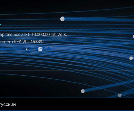
_
apitale Sociale € 10.000,00 Int. Vers.
umero REA VI - 153892
rivacy Policy
•
Cookie Policy
Русский