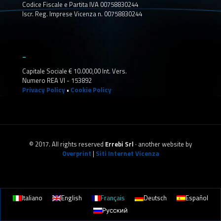
Codice Fiscale e Partita IVA 00758830244
Iscr. Reg. Imprese Vicenza n. 00758830244
_
Capitale Sociale € 10.000,00 Int. Vers.
Numero REA VI - 153892
Privacy Policy
•
Cookie Policy
© 2017. All rights reserved
Errebi Srl
· another website by
Overprint
|
Siti Internet Vicenza
Italiano
English
Français
Deutsch
Español
Русский