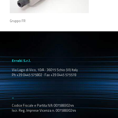
Gruppo FR
Errebi S.r.l.
Via Lago di Vico, 10/A · 36015 Schio (VI) Italy
Ph +39 0445 575802 · Fax +39 0445 575578
_
Codice Fiscale e Partita IVA 00758830244
Iscr. Reg. Imprese Vicenza n. 00758830244