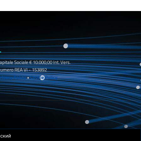
_
apitale Sociale € 10.000,00 Int. Vers.
umero REA VI - 153892
rivacy Policy
•
Cookie Policy
сский