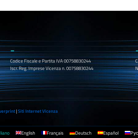
_
Codice Fiscale e Partita IVA 00758830244
C
Iscr. Reg. Imprese Vicenza n. 00758830244
N
P
verprint
|
Siti Internet Vicenza
aliano
English
Français
Deutsch
Español
Ру