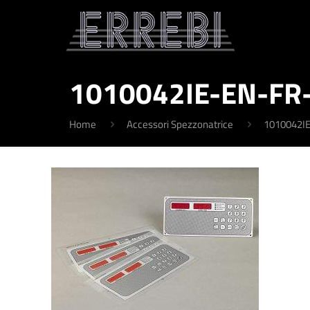
1010042IE-EN-FR-
Home
Accessori Spezzonatrice
1010042IE