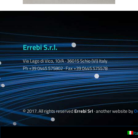
Errebi S.r.l.
Via Lago di Vico, 10/A · 36015 Schio (VI) Italy
Ph +39 0445 575802 · Fax +39 0445 575578
© 2017. All rights reserved
Errebi Srl
· another website by
O
It