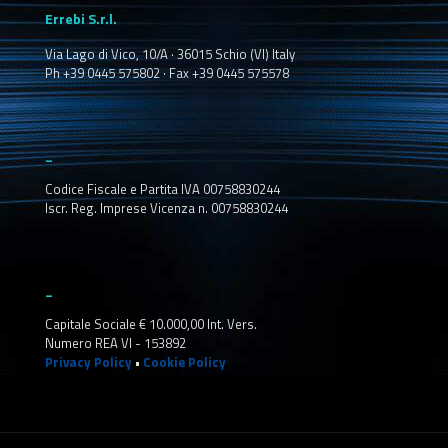
Errebi S.r.l.
Via Lago di Vico, 10/A · 36015 Schio (VI) Italy
Ph +39 0445 575802 · Fax +39 0445 575578
_
Codice Fiscale e Partita IVA 00758830244
Iscr. Reg. Imprese Vicenza n. 00758830244
_
Capitale Sociale € 10.000,00 Int. Vers.
Numero REA VI - 153892
Privacy Policy
•
Cookie Policy