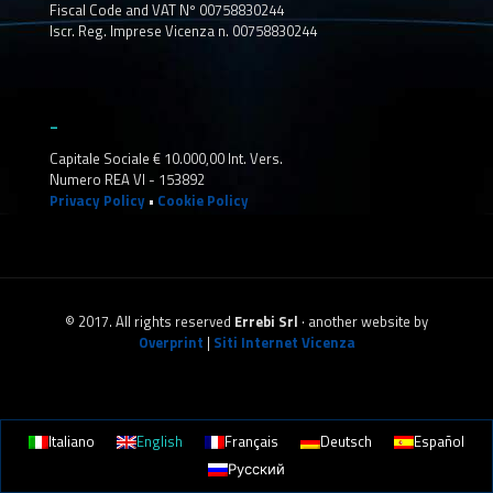
Fiscal Code and VAT Nº 00758830244
Iscr. Reg. Imprese Vicenza n. 00758830244
_
Capitale Sociale € 10.000,00 Int. Vers.
Numero REA VI - 153892
Privacy Policy
•
Cookie Policy
© 2017. All rights reserved
Errebi Srl
· another website by
Overprint
|
Siti Internet Vicenza
Italiano
English
Français
Deutsch
Español
Русский