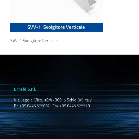
SVV-1 Svolgitore Verticale
Errebi S.r.l.
Via Lago di Vico, 10/A · 36015 Schio (VI) Italy
Ph +39 0445 575802 · Fax +39 0445 575578
_