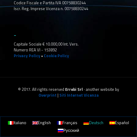
Codice Fiscale e Partita IVA 00758830244
Iscr. Reg. Imprese Vicenza n. 00758830244
_
Capitale Sociale € 10.000,00 Int. Vers.
Numero REA VI - 153892
Privacy Policy
•
Cookie Policy
© 2017. All rights reserved
Errebi Srl
· another website by
Overprint
|
Siti Internet Vicenza
Italiano
English
Français
Deutsch
Español
Русский