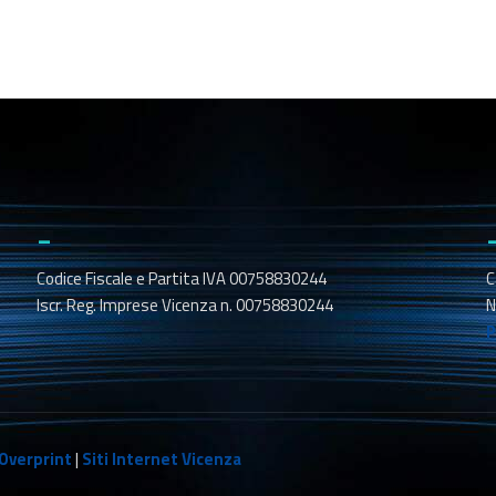
_
Codice Fiscale e Partita IVA 00758830244
C
Iscr. Reg. Imprese Vicenza n. 00758830244
N
P
Overprint
|
Siti Internet Vicenza