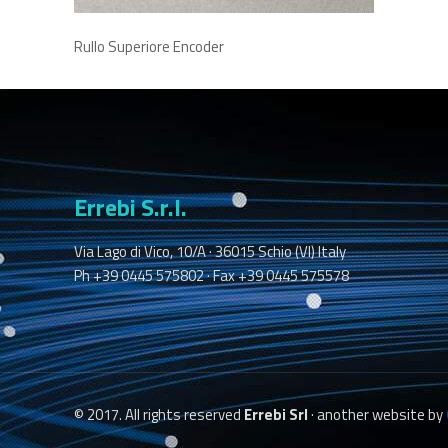
Rullo Superiore Encoder
Errebi S.r.l.
Via Lago di Vico, 10/A · 36015 Schio (VI) Italy
Ph +39 0445 575802 · Fax +39 0445 575578
© 2017. All rights reserved
Errebi Srl
· another website by