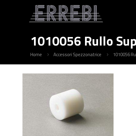
1010056 Rullo Sup
Home
Accessori Spezzonatrice
1010056 Rul