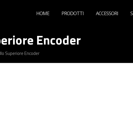
HOME
PRODOTTI
ACCESSORI
S
eriore Encoder
lo Superiore Encoder