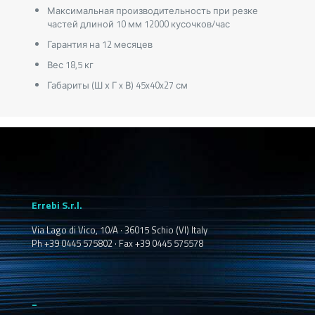
Максимальная производительность при резке
частей длиной 10 мм 12000 кусочков/час
Гарантия на 12 месяцев
Вес 18,5 кг
Габариты (Ш х Г x В) 45x40x27 см
Errebi S.r.l.
Via Lago di Vico, 10/A · 36015 Schio (VI) Italy
Ph +39 0445 575802 · Fax +39 0445 575578
_