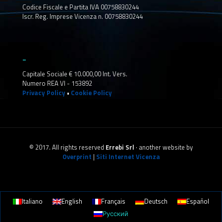
Codice Fiscale e Partita IVA 00758830244
Iscr. Reg. Imprese Vicenza n. 00758830244
_
Capitale Sociale € 10.000,00 Int. Vers.
Numero REA VI - 153892
Privacy Policy
•
Cookie Policy
© 2017. All rights reserved
Errebi Srl
· another website by
Overprint
|
Siti Internet Vicenza
Italiano
English
Français
Deutsch
Español
Русский