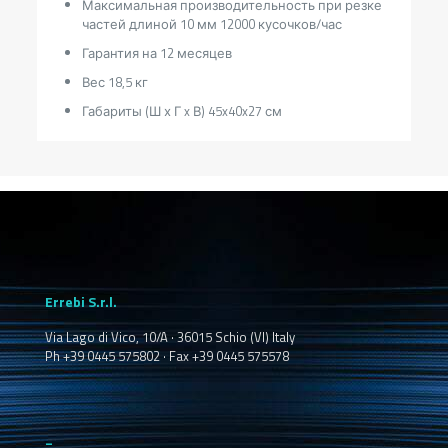
Максимальная производительность при резке
частей длиной 10 мм 12000 кусочков/час
Гарантия на 12 месяцев
Вес 18,5 кг
Габариты (Ш х Г x В) 45x40x27 см
Errebi S.r.l.
Via Lago di Vico, 10/A · 36015 Schio (VI) Italy
Ph +39 0445 575802 · Fax +39 0445 575578
_