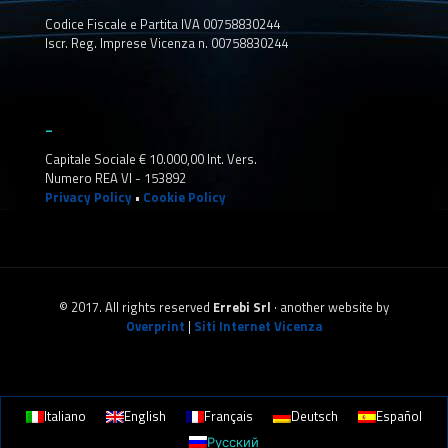
Codice Fiscale e Partita IVA 00758830244
Iscr. Reg. Imprese Vicenza n. 00758830244
_
Capitale Sociale € 10.000,00 Int. Vers.
Numero REA VI - 153892
Privacy Policy
•
Cookie Policy
© 2017. All rights reserved
Errebi Srl
· another website by
Overprint
|
Siti Internet Vicenza
Italiano
English
Français
Deutsch
Español
Русский