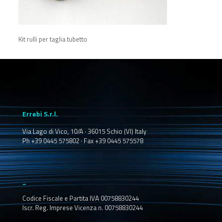
Kit rulli per taglia tubetto
Errebi S.r.l.
Via Lago di Vico, 10/A · 36015 Schio (VI) Italy
Ph +39 0445 575802 · Fax +39 0445 575578
_
Codice Fiscale e Partita IVA 00758830244
Iscr. Reg. Imprese Vicenza n. 00758830244