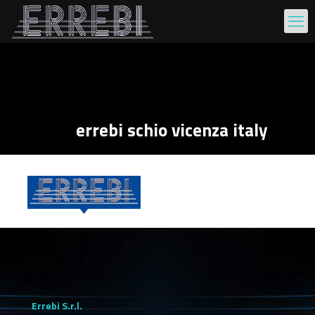
errebi schio vicenza italy
Errebi S.r.l.