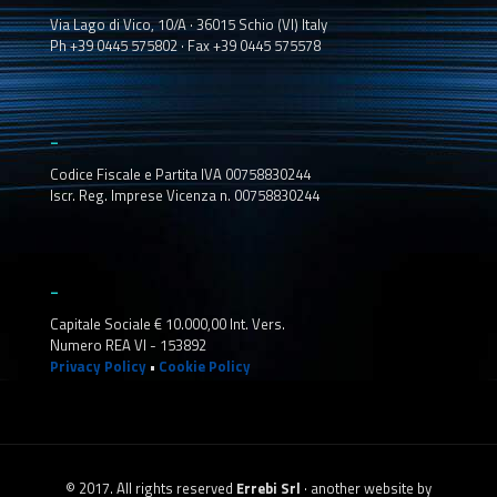
Via Lago di Vico, 10/A · 36015 Schio (VI) Italy
Ph +39 0445 575802 · Fax +39 0445 575578
_
Codice Fiscale e Partita IVA 00758830244
Iscr. Reg. Imprese Vicenza n. 00758830244
_
Capitale Sociale € 10.000,00 Int. Vers.
Numero REA VI - 153892
Privacy Policy
•
Cookie Policy
© 2017. All rights reserved
Errebi Srl
· another website by