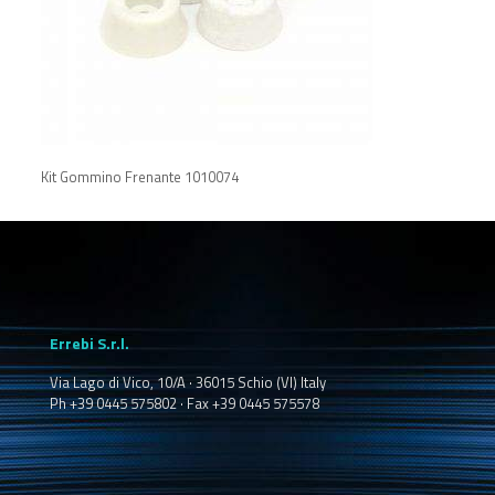
Kit Gommino Frenante 1010074
Errebi S.r.l.
Via Lago di Vico, 10/A · 36015 Schio (VI) Italy
Ph +39 0445 575802 · Fax +39 0445 575578
_