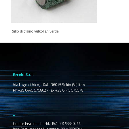
Rullo di traino vulkollan verde
Errebi S.r.l.
Via Lago di Vico, 10/A · 36015 Schio (VI) Italy
Ph +39 0445 575802 · Fax +39 0445 575578
_
Codice Fiscale e Partita IVA 00758830244