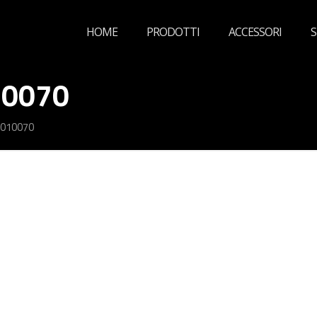
HOME
PRODOTTI
ACCESSORI
S
10070
1010070