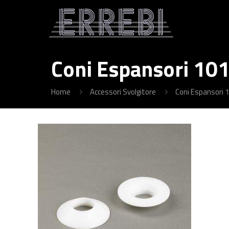
Coni Espansori 10
Home
Accessori Svolgitore
Coni Espansori 