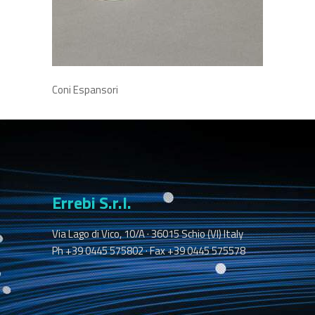
Coni Espansori
Errebi S.r.l.
Via Lago di Vico, 10/A · 36015 Schio (VI) Italy
Ph +39 0445 575802 · Fax +39 0445 575578