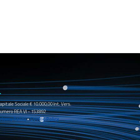
_
apitale Sociale € 10.000,00 Int. Vers.
umero REA VI - 153892
rivacy Policy
•
Cookie Policy