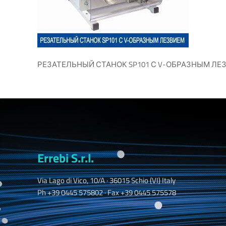
РЕЗАТЕЛЬНЫЙ СТАНОК SP101 С V-ОБРАЗНЫМ ЛЕ
Errebi S.r.l.
Via Lago di Vico, 10/A · 36015 Schio (VI) Italy
Ph +39 0445 575802 · Fax +39 0445 575578