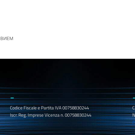
ЗВИЕМ
_
Codice Fiscale e Partita IVA 00758830244
C
Iscr. Reg. Imprese Vicenza n. 00758830244
N
P