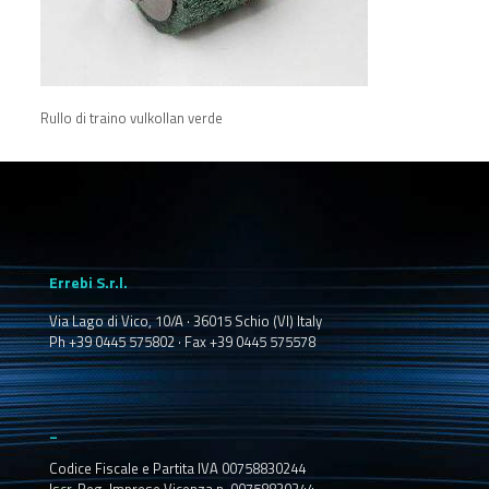
Rullo di traino vulkollan verde
Errebi S.r.l.
Via Lago di Vico, 10/A · 36015 Schio (VI) Italy
Ph +39 0445 575802 · Fax +39 0445 575578
_
Codice Fiscale e Partita IVA 00758830244