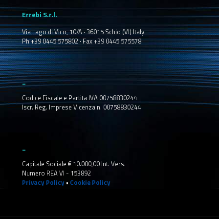
Errebi S.r.l.
Via Lago di Vico, 10/A · 36015 Schio (VI) Italy
Ph +39 0445 575802 · Fax +39 0445 575578
_
Codice Fiscale e Partita IVA 00758830244
Iscr. Reg. Imprese Vicenza n. 00758830244
_
Capitale Sociale € 10.000,00 Int. Vers.
Numero REA VI - 153892
Privacy Policy
•
Cookie Policy