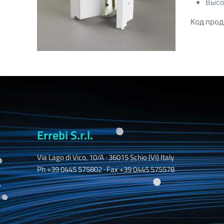
Высо
Код прод
Errebi S.r.l.
Via Lago di Vico, 10/A · 36015 Schio (VI) Italy
Ph +39 0445 575802 · Fax +39 0445 575578