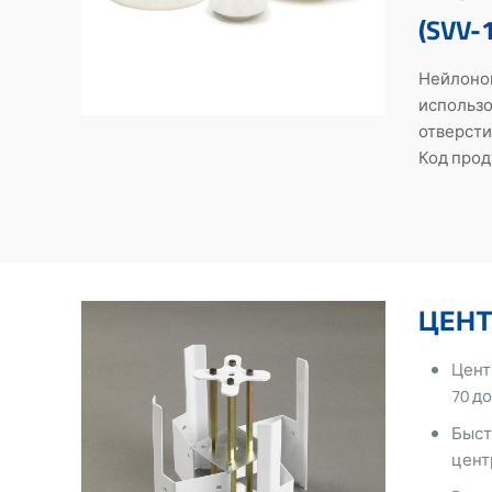
(SVV-1
Нейлоно
использо
отверстие
Код прод
ЦЕНТ
Цент
70 до
Быст
цент