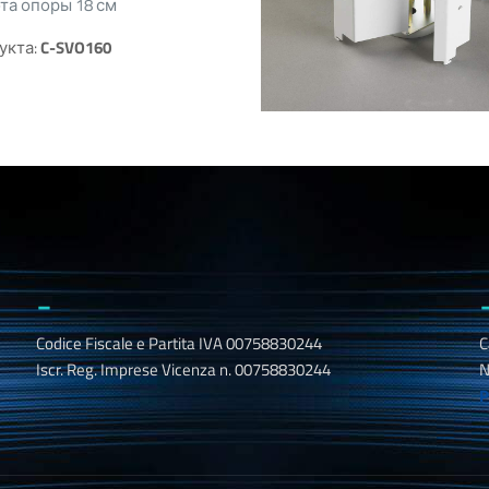
та опоры 18 см
укта:
C-SVO160
_
Codice Fiscale e Partita IVA 00758830244
C
Iscr. Reg. Imprese Vicenza n. 00758830244
N
P